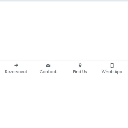
Rezervovať
Contact
Find Us
WhatsApp
+421 911 754 000
aegarageeu@gmail.com
AE Garage –  preliačin a profesionálny 