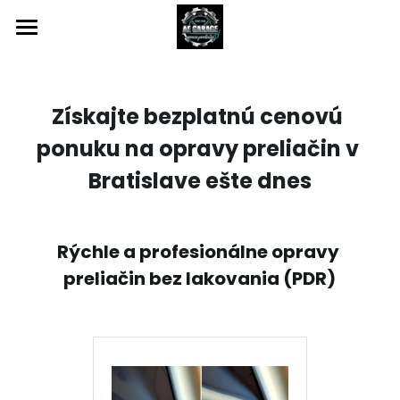
Domov
Služby
Získajte bezplatnú cenovú 
Cenník
ponuku na opravy preliačin v 
Bratislave ešte dnes
Galéria
Kontaktujte nás
Rýchle a profesionálne opravy 
Search
preliačin bez lakovania (PDR)
WhatsApp