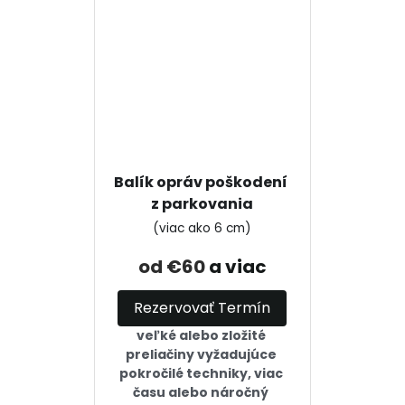
Balík opráv poškodení 
z parkovania
(viac ako 6 cm)
od €60 
a viac
Rezervovať Termín
veľké alebo zložité 
preliačiny vyžadujúce 
pokročilé techniky, viac 
času alebo náročný 