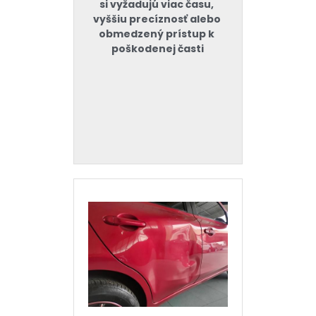
si vyžadujú viac času, 
vyššiu precíznosť alebo 
obmedzený prístup k 
poškodenej časti