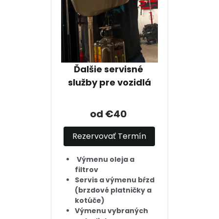
Ďalšie servisné 
služby pre vozidlá
od €40 
Rezervovať Termín
Výmenu oleja a 
filtrov
Servis a výmenu bŕzd 
(brzdové platničky a 
kotúče)
Výmenu vybraných 